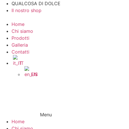
Vai
QUALCOSA DI DOLCE
al
Il nostro shop
contenuto
Home
Chi siamo
Prodotti
Galleria
Contatti
IT
EN
Menu
Home
Chi siamo